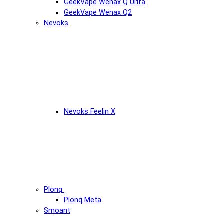
GeekVape Wenax Q Ultra
GeekVape Wenax Q2
Nevoks
Nevoks Feelin X
Plonq
Plonq Meta
Smoant