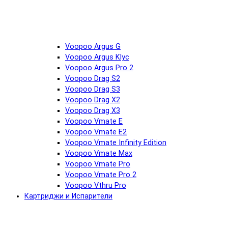
Voopoo Argus G
Voopoo Argus Klyc
Voopoo Argus Pro 2
Voopoo Drag S2
Voopoo Drag S3
Voopoo Drag X2
Voopoo Drag X3
Voopoo Vmate E
Voopoo Vmate E2
Voopoo Vmate Infinity Edition
Voopoo Vmate Max
Voopoo Vmate Pro
Voopoo Vmate Pro 2
Voopoo Vthru Pro
Картриджи и Испарители