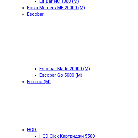
Elf Bar NC 1800 (М)
Eos x Memers ME 20000 (М)
Escobar
Escobar Blade 20000 (М)
Escobar Go 5000 (М)
Fummo (М)
HQD
HQD Click Картриджи 5500