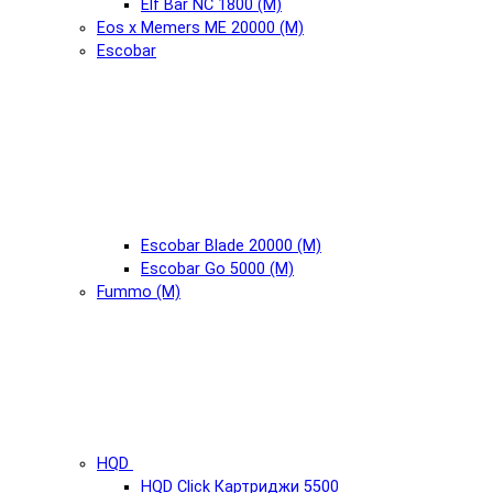
Elf Bar NC 1800 (М)
Eos x Memers ME 20000 (М)
Escobar
Escobar Blade 20000 (М)
Escobar Go 5000 (М)
Fummo (М)
HQD
HQD Click Картриджи 5500