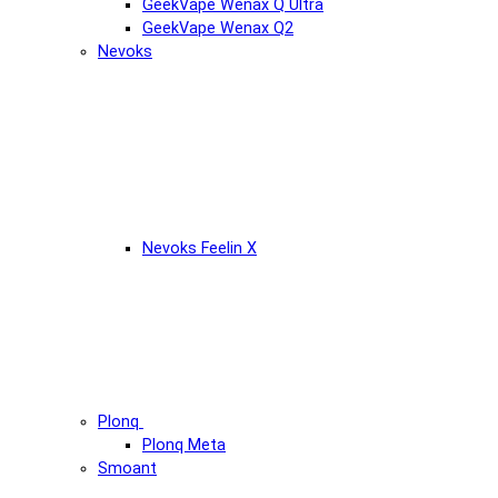
GeekVape Wenax Q Ultra
GeekVape Wenax Q2
Nevoks
Nevoks Feelin X
Plonq
Plonq Meta
Smoant