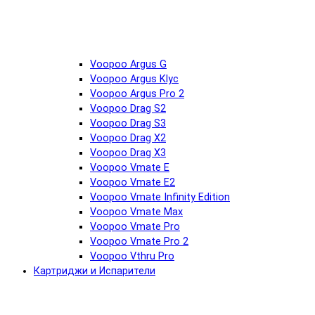
Voopoo Argus G
Voopoo Argus Klyc
Voopoo Argus Pro 2
Voopoo Drag S2
Voopoo Drag S3
Voopoo Drag X2
Voopoo Drag X3
Voopoo Vmate E
Voopoo Vmate E2
Voopoo Vmate Infinity Edition
Voopoo Vmate Max
Voopoo Vmate Pro
Voopoo Vmate Pro 2
Voopoo Vthru Pro
Картриджи и Испарители