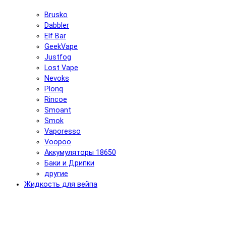
Brusko
Dabbler
Elf Bar
GeekVape
Justfog
Lost Vape
Nevoks
Plonq
Rincoe
Smoant
Smok
Vaporesso
Voopoo
Аккумуляторы 18650
Баки и Дрипки
другие
Жидкость для вейпа