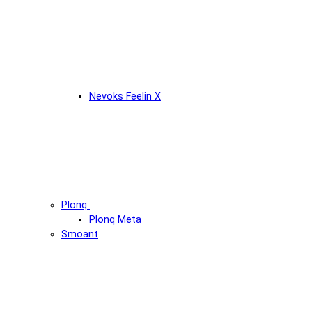
Nevoks Feelin X
Plonq
Plonq Meta
Smoant