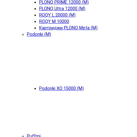
PLONQ PRIME 12000 (М)
PLONQ Ultra 12000 (М)
ROQY L 20000 (М)
ROQY M 10000
Картриджи PLONQ Meta (М)
Podonki (М)
Podonki XO 15000 (М)
Puffmi