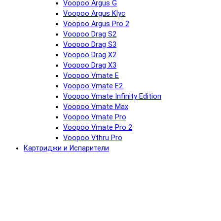
Voopoo Argus G
Voopoo Argus Klyc
Voopoo Argus Pro 2
Voopoo Drag S2
Voopoo Drag S3
Voopoo Drag X2
Voopoo Drag X3
Voopoo Vmate E
Voopoo Vmate E2
Voopoo Vmate Infinity Edition
Voopoo Vmate Max
Voopoo Vmate Pro
Voopoo Vmate Pro 2
Voopoo Vthru Pro
Картриджи и Испарители