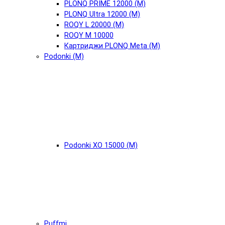
PLONQ PRIME 12000 (М)
PLONQ Ultra 12000 (М)
ROQY L 20000 (М)
ROQY M 10000
Картриджи PLONQ Meta (М)
Podonki (М)
Podonki XO 15000 (М)
Puffmi