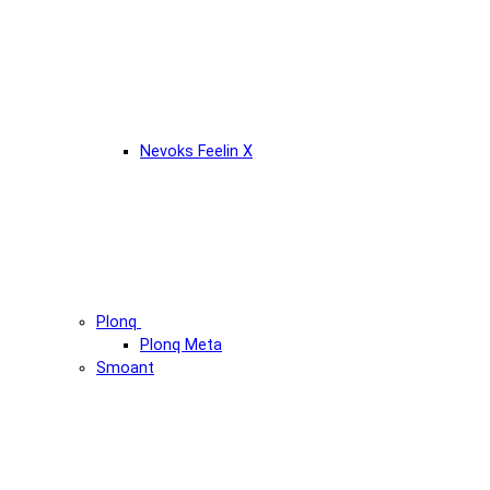
Nevoks Feelin X
Plonq
Plonq Meta
Smoant