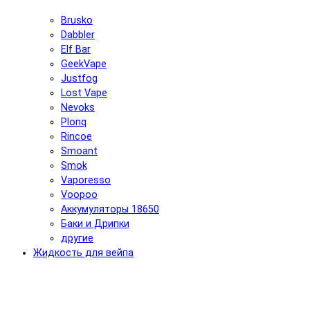
Brusko
Dabbler
Elf Bar
GeekVape
Justfog
Lost Vape
Nevoks
Plonq
Rincoe
Smoant
Smok
Vaporesso
Voopoo
Аккумуляторы 18650
Баки и Дрипки
другие
Жидкость для вейпа