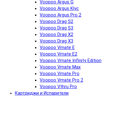
Voopoo Argus G
Voopoo Argus Klyc
Voopoo Argus Pro 2
Voopoo Drag S2
Voopoo Drag S3
Voopoo Drag X2
Voopoo Drag X3
Voopoo Vmate E
Voopoo Vmate E2
Voopoo Vmate Infinity Edition
Voopoo Vmate Max
Voopoo Vmate Pro
Voopoo Vmate Pro 2
Voopoo Vthru Pro
Картриджи и Испарители