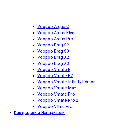
Voopoo Argus G
Voopoo Argus Klyc
Voopoo Argus Pro 2
Voopoo Drag S2
Voopoo Drag S3
Voopoo Drag X2
Voopoo Drag X3
Voopoo Vmate E
Voopoo Vmate E2
Voopoo Vmate Infinity Edition
Voopoo Vmate Max
Voopoo Vmate Pro
Voopoo Vmate Pro 2
Voopoo Vthru Pro
Картриджи и Испарители