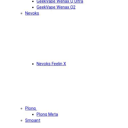
GeekVape Wenax Q Ultra
GeekVape Wenax Q2
Nevoks
Nevoks Feelin X
Plonq
Plonq Meta
Smoant