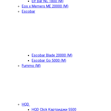
Elf Bar NC 1800 (М)
Eos x Memers ME 20000 (М)
Escobar
Escobar Blade 20000 (М)
Escobar Go 5000 (М)
Fummo (М)
HQD
HQD Click Картриджи 5500