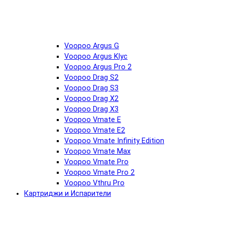
Voopoo Argus G
Voopoo Argus Klyc
Voopoo Argus Pro 2
Voopoo Drag S2
Voopoo Drag S3
Voopoo Drag X2
Voopoo Drag X3
Voopoo Vmate E
Voopoo Vmate E2
Voopoo Vmate Infinity Edition
Voopoo Vmate Max
Voopoo Vmate Pro
Voopoo Vmate Pro 2
Voopoo Vthru Pro
Картриджи и Испарители