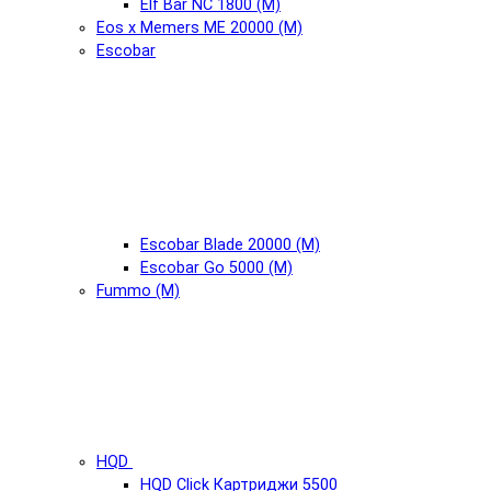
Elf Bar NC 1800 (М)
Eos x Memers ME 20000 (М)
Escobar
Escobar Blade 20000 (М)
Escobar Go 5000 (М)
Fummo (М)
HQD
HQD Click Картриджи 5500