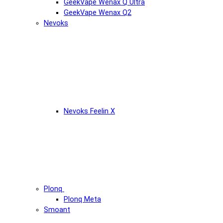
GeekVape Wenax Q Ultra
GeekVape Wenax Q2
Nevoks
Nevoks Feelin X
Plonq
Plonq Meta
Smoant