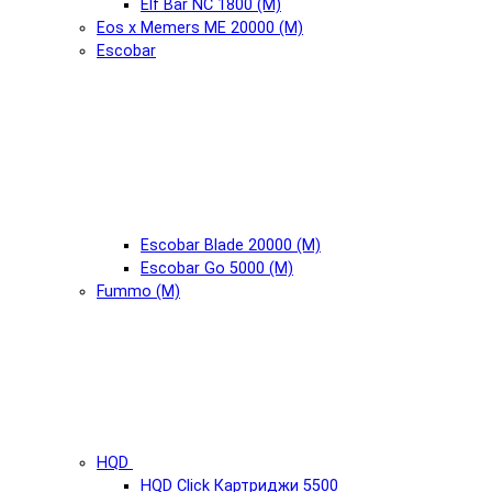
Elf Bar NC 1800 (М)
Eos x Memers ME 20000 (М)
Escobar
Escobar Blade 20000 (М)
Escobar Go 5000 (М)
Fummo (М)
HQD
HQD Click Картриджи 5500