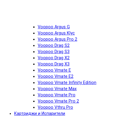
Voopoo Argus G
Voopoo Argus Klyc
Voopoo Argus Pro 2
Voopoo Drag S2
Voopoo Drag S3
Voopoo Drag X2
Voopoo Drag X3
Voopoo Vmate E
Voopoo Vmate E2
Voopoo Vmate Infinity Edition
Voopoo Vmate Max
Voopoo Vmate Pro
Voopoo Vmate Pro 2
Voopoo Vthru Pro
Картриджи и Испарители