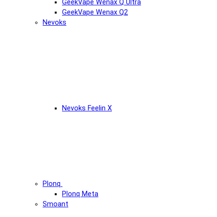
GeekVape Wenax Q Ultra
GeekVape Wenax Q2
Nevoks
Nevoks Feelin X
Plonq
Plonq Meta
Smoant