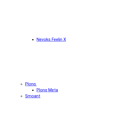
Nevoks Feelin X
Plonq
Plonq Meta
Smoant