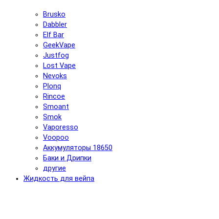
Brusko
Dabbler
Elf Bar
GeekVape
Justfog
Lost Vape
Nevoks
Plonq
Rincoe
Smoant
Smok
Vaporesso
Voopoo
Аккумуляторы 18650
Баки и Дрипки
другие
Жидкость для вейпа