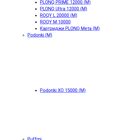
PLONQ PRIME 12000 (М)
PLONQ Ultra 12000 (М)
ROQY L 20000 (М)
ROQY M 10000
Картриджи PLONQ Meta (М)
Podonki (М)
Podonki XO 15000 (М)
Puffmi