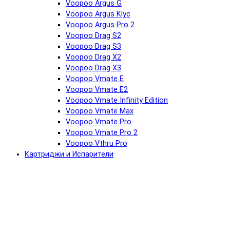
Voopoo Argus G
Voopoo Argus Klyc
Voopoo Argus Pro 2
Voopoo Drag S2
Voopoo Drag S3
Voopoo Drag X2
Voopoo Drag X3
Voopoo Vmate E
Voopoo Vmate E2
Voopoo Vmate Infinity Edition
Voopoo Vmate Max
Voopoo Vmate Pro
Voopoo Vmate Pro 2
Voopoo Vthru Pro
Картриджи и Испарители