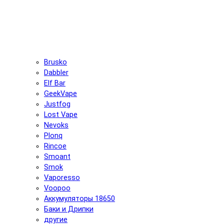
Brusko
Dabbler
Elf Bar
GeekVape
Justfog
Lost Vape
Nevoks
Plonq
Rincoe
Smoant
Smok
Vaporesso
Voopoo
Аккумуляторы 18650
Баки и Дрипки
другие