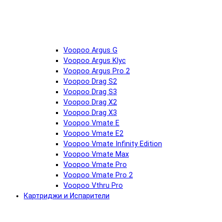
Voopoo Argus G
Voopoo Argus Klyc
Voopoo Argus Pro 2
Voopoo Drag S2
Voopoo Drag S3
Voopoo Drag X2
Voopoo Drag X3
Voopoo Vmate E
Voopoo Vmate E2
Voopoo Vmate Infinity Edition
Voopoo Vmate Max
Voopoo Vmate Pro
Voopoo Vmate Pro 2
Voopoo Vthru Pro
Картриджи и Испарители