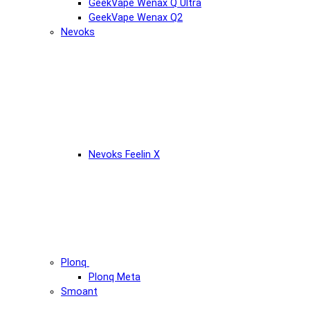
GeekVape Wenax Q Ultra
GeekVape Wenax Q2
Nevoks
Nevoks Feelin X
Plonq
Plonq Meta
Smoant