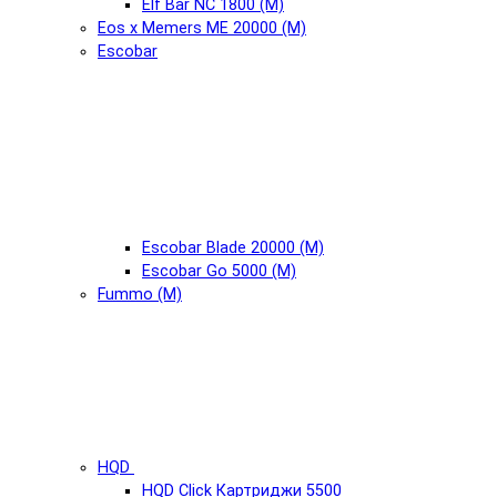
Elf Bar NC 1800 (М)
Eos x Memers ME 20000 (М)
Escobar
Escobar Blade 20000 (М)
Escobar Go 5000 (М)
Fummo (М)
HQD
HQD Click Картриджи 5500