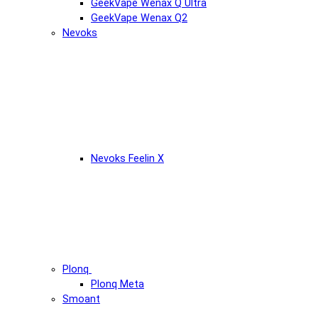
GeekVape Wenax Q Ultra
GeekVape Wenax Q2
Nevoks
Nevoks Feelin X
Plonq
Plonq Meta
Smoant