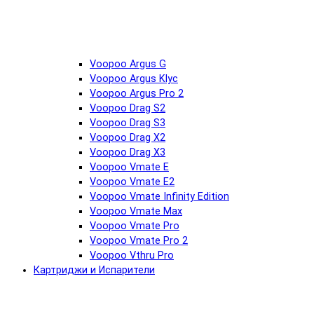
Voopoo Argus G
Voopoo Argus Klyc
Voopoo Argus Pro 2
Voopoo Drag S2
Voopoo Drag S3
Voopoo Drag X2
Voopoo Drag X3
Voopoo Vmate E
Voopoo Vmate E2
Voopoo Vmate Infinity Edition
Voopoo Vmate Max
Voopoo Vmate Pro
Voopoo Vmate Pro 2
Voopoo Vthru Pro
Картриджи и Испарители