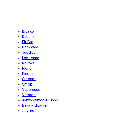
Brusko
Dabbler
Elf Bar
GeekVape
Justfog
Lost Vape
Nevoks
Plonq
Rincoe
Smoant
Smok
Vaporesso
Voopoo
Аккумуляторы 18650
Баки и Дрипки
другие