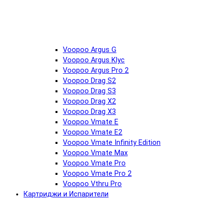
Voopoo Argus G
Voopoo Argus Klyc
Voopoo Argus Pro 2
Voopoo Drag S2
Voopoo Drag S3
Voopoo Drag X2
Voopoo Drag X3
Voopoo Vmate E
Voopoo Vmate E2
Voopoo Vmate Infinity Edition
Voopoo Vmate Max
Voopoo Vmate Pro
Voopoo Vmate Pro 2
Voopoo Vthru Pro
Картриджи и Испарители