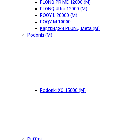
PLONQ PRIME 12000 (М)
PLONQ Ultra 12000 (М)
ROQY L 20000 (М)
ROQY M 10000
Картриджи PLONQ Meta (М)
Podonki (М)
Podonki XO 15000 (М)
Puffmi