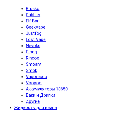
Brusko
Dabbler
Elf Bar
GeekVape
Justfog
Lost Vape
Nevoks
Plonq
Rincoe
Smoant
Smok
Vaporesso
Voopoo
Аккумуляторы 18650
Баки и Дрипки
другие
Жидкость для вейпа