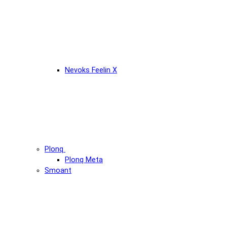
Nevoks Feelin X
Plonq
Plonq Meta
Smoant