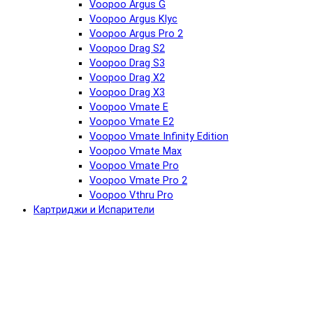
Voopoo Argus G
Voopoo Argus Klyc
Voopoo Argus Pro 2
Voopoo Drag S2
Voopoo Drag S3
Voopoo Drag X2
Voopoo Drag X3
Voopoo Vmate E
Voopoo Vmate E2
Voopoo Vmate Infinity Edition
Voopoo Vmate Max
Voopoo Vmate Pro
Voopoo Vmate Pro 2
Voopoo Vthru Pro
Картриджи и Испарители